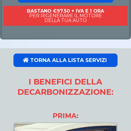
BASTANO €97.50 + IVA E 1 ORA
PER RIGENERARE IL MOTORE
DELLA TUA AUTO
TORNA ALLA LISTA SERVIZI
I BENEFICI DELLA
DECARBONIZZAZIONE:
PRIMA: